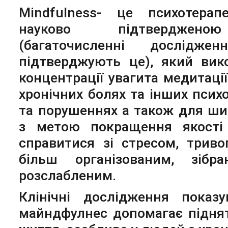
Mindfulness- це психотерап
науково підтверджено
(багаточисленні дослід
підтверджують це), який вик
концентрації увагита медитації 
хронічних болях та інших псих
та порушеннях а також для ши
з метою покращення якості
справитися зі стресом, триво
більш організованим, зібр
розслабленим.
Клінічні дослідження показ
майндфулнес допомагає піднят