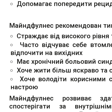
Допомагає попередити рецид
Майндфулнес рекомендован тим
Страждає від високого рівня 
Часто відчуває себе втомл
відпочити на вихідних
Має хронічний больовий син
Хоче жити більш яскраво та 
Хоче володіти корисними с
настрою
Майндфулнес розвиває зд
спостерігати за внутрішні