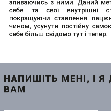
зливаючись з ними. Даний ме
себе та свої внутрішні ст
покращуючи ставлення паціє
чином, усунути постійну само
себе більш свідомо тут і тепер.
НАПИШІТЬ МЕНІ, І 
ВАМ